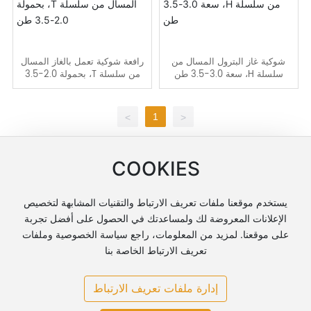
شوكية غاز البترول المسال من
رافعة شوكية تعمل بالغاز المسال
سلسلة H، سعة 3.0-3.5 طن
من سلسلة T، بحمولة 2.0-3.5
طن
1
>
<
اتصل بنا
COOKIES
+86-551-63836961
يستخدم موقعنا ملفات تعريف الارتباط والتقنيات المشابهة لتخصيص
service@vmaxchina.com
الإعلانات المعروضة لك ولمساعدتك في الحصول على أفضل تجربة
على موقعنا. لمزيد من المعلومات، راجع سياسة الخصوصية وملفات
الغرفة 1301، مبنى المكاتب A1، ميناء بينهو المالي، شارع هويتشو،
تعريف الارتباط الخاصة بنا
مجتمع بينهو سنشري، منطقة باوهي، مدينة هيفى، مقاطعة أنهوى
إدارة ملفات تعريف الارتباط