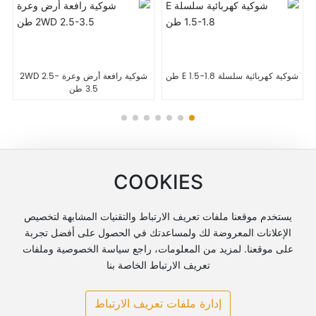
شوكية كهربائية سلسلة E 1.5-1.8 طن
شوكية رافعة أرض وعرة 2WD 2.5-
3.5 طن
اتصل بنا
COOKIES
+86-551-63836961
يستخدم موقعنا ملفات تعريف الارتباط والتقنيات المشابهة لتخصيص
service@vmaxchina.com
الإعلانات المعروضة لك ولمساعدتك في الحصول على أفضل تجربة
على موقعنا. لمزيد من المعلومات، راجع سياسة الخصوصية وملفات
الغرفة 1301، مبنى المكاتب A1، ميناء بينهو المالي، شارع هويتشو،
تعريف الارتباط الخاصة بنا
مجتمع بينهو سنشري، منطقة باوهي، مدينة هيفى، مقاطعة أنهوى
إدارة ملفات تعريف الارتباط